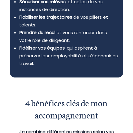
Sécuriser vos relèves
, et celles de vos
instances de direction.
Fiabiliser les trajectoires
de vos piliers et
talents.
Prendre du recul
et vous renforcer dans
votre rôle de dirigeant.
Fidéliser vos équipes
, qui aspirent à
préserver leur employabilité et s’épanouir au
travail.
4 bénéfices clés de mon
accompagnement
Je combine différentes missions selon vos